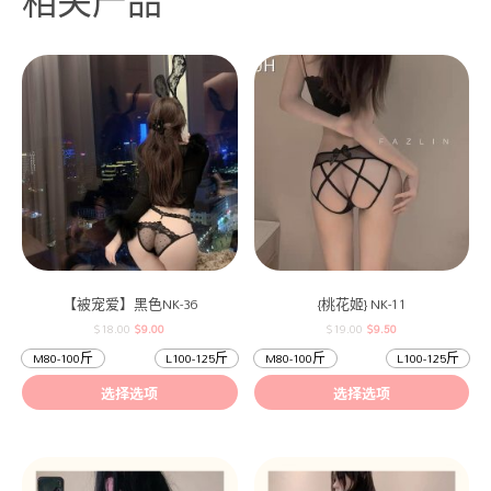
相关产品
【被宠爱】黑色NK-36
{桃花姬} NK-11
$
18.00
$
9.00
$
19.00
$
9.50
M80-100斤
L100-125斤
M80-100斤
L100-125斤
选择选项
选择选项