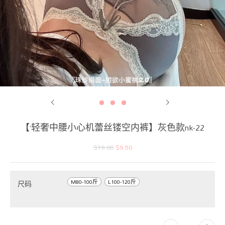
【‘轻奢中腰小心机蕾丝镂空内裤】灰色款nk-22
$
19.00
$
9.50
M80-100斤
L100-120斤
尺码