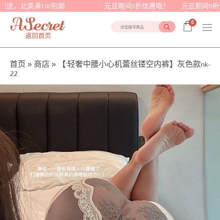
闪送，北美满100包邮 元旦期间5折优惠哦！ 元旦期间
0
点击搜寻商品
首页
»
商店
»
【‘轻奢中腰小心机蕾丝镂空内裤】灰色款nk-
22