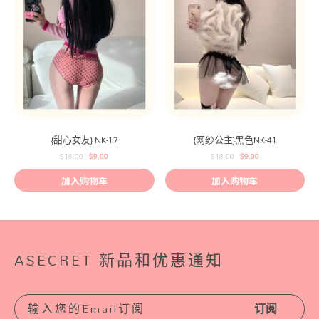
{甜心女友} NK-17
{网纱公主}黑色NK-41
$
18.00
$
9.00
$
18.00
$
9.00
加入购物车
加入购物车
ASECRET 新品和优惠通知
订阅