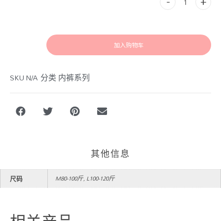
加入购物车
SKU
N/A
分类
内裤系列
其他信息
M80-100斤, L100-120斤
尺码