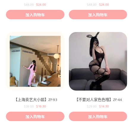
汉服睡裙ZF-200
$
48.00
$
24.00
$
48.00
$
24.00
加入购物车
加入购物车
【上海卖艺大小姐】ZF-93
【不要对人家色色哦】ZF-44
$
39.00
$
19.50
$
29.00
$
14.50
加入购物车
加入购物车