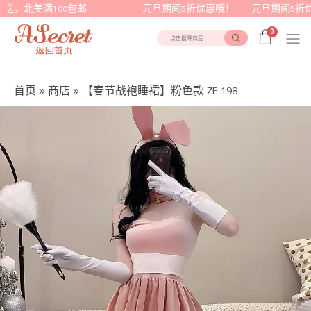
闪送，北美满100包邮 元旦期间5折优惠哦！ 元旦期间
0
点击搜寻商品
首页
»
商店
»
【春节战袍睡裙】粉色款 ZF-198