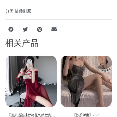
分类
情趣制服
相关产品
【国风透视挂脖梅花刺绣肚兜】
【欲系娇妻】ZF-75