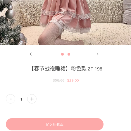
【春节战袍睡裙】粉色款 ZF-198
$
58.00
$
29.00
加入购物车